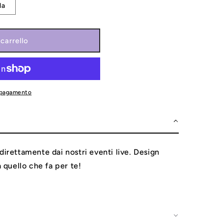
e
la
o
g
carrello
r
a
f
i pagamento
i
c
a
direttamente dai nostri eventi live. Design
va quello che fa per te!