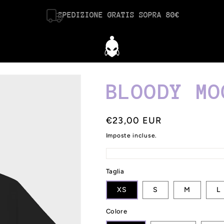
SPEDIZIONE GRATIS SOPRA 80€
BLOODY MO
Prezzo
€23,00 EUR
di
Imposte incluse.
listino
Taglia
XS
S
M
L
Colore