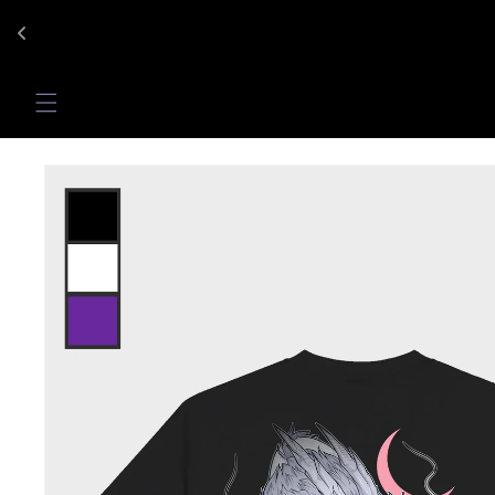
Vai
direttamente
ai contenuti
Passa alle
informazioni
sul prodotto